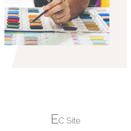
E
C Site