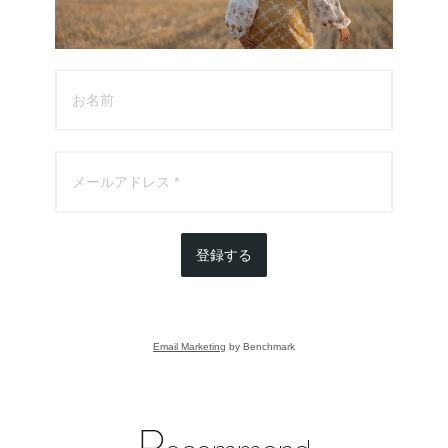
登録する
Email Marketing
by Benchmark
R