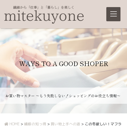
Main Navigation
WAYS TO A GOOD SHOPER
お買い物マスター ～もう失敗しない！ショッピングのお役立ち情報～
HOME
>
繊維の知っ得
>
買い物上手への道
>
この冬欲しい！マフラ