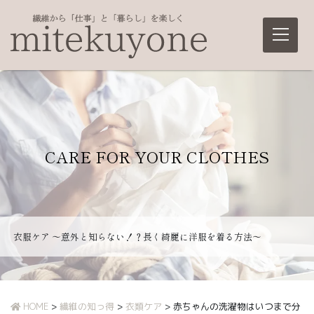
Main Navigation
CARE FOR YOUR CLOTHES
衣服ケア ～意外と知らない！？長く綺麗に洋服を着る方法～
HOME
>
繊維の知っ得
>
衣類ケア
>
赤ちゃんの洗濯物はいつまで分