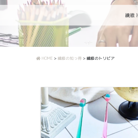
繊維
HOME
>
繊維の知っ得
>
繊維のトリビア