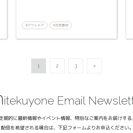
#アウトドア
#天然素材
ン
1
2
3
»
m
itekuyone Email Newslet
eでは、定期的に最新情報やイベント情報、特別なご案内をお届けす
 配信を希望される場合は、下記フォームよりお申込ください