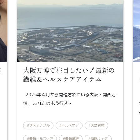
業
大阪万博で注目したい！最新の
繊維＆ヘルスケアアイテム
2025年４月から開催されている大阪・関西万
博。 あなたはもう行き…
#サステナブル
#ヘルスケア
#天然素材
#最新ヘルスケア
#最新繊維
#睡眠ウェア